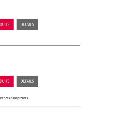
ODUITS
DÉTAILS
ODUITS
DÉTAILS
bstances dangereuses.