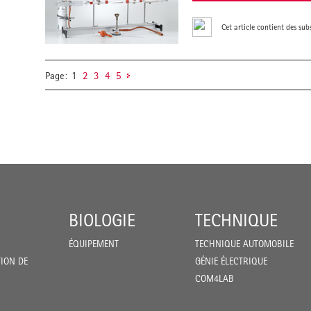
Cet article contient des su
Page:
1
2
3
4
5
BIOLOGIE
TECHNIQUE
ÉQUIPEMENT
TECHNIQUE AUTOMOBILE
ION DE
GÉNIE ÉLECTRIQUE
COM4LAB