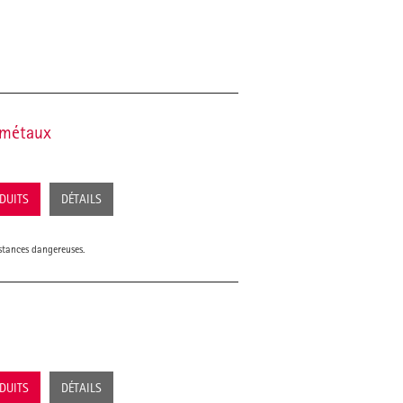
 métaux
ODUITS
DÉTAILS
bstances dangereuses.
ODUITS
DÉTAILS