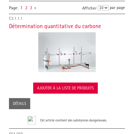
par page
Page:
1
2
3
Afficher
C2.1.1.1
Détermination quantitative du carbone
AJOUTER À LA LISTE DE PRODUITS
DÉTAILS
Cet article contient des substances dangereuses.
664 069