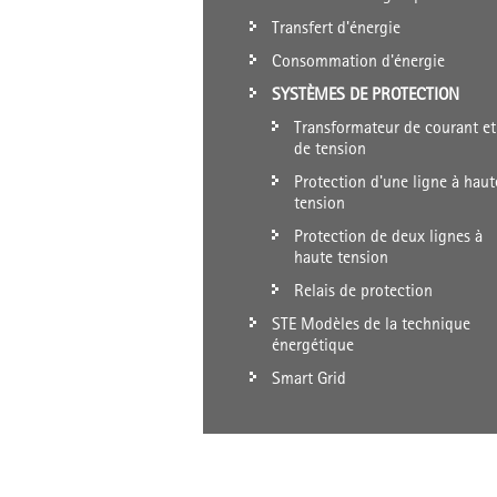
Transfert d'énergie
Consommation d'énergie
SYSTÈMES DE PROTECTION
Transformateur de courant et
de tension
Protection d'une ligne à haut
tension
Protection de deux lignes à
haute tension
Relais de protection
STE Modèles de la technique
énergétique
Smart Grid