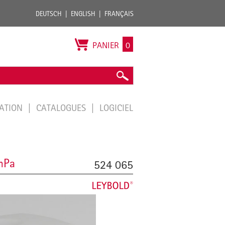
DEUTSCH
ENGLISH
FRANÇAIS
PANIER
0
TATION
CATALOGUES
LOGICIEL
 hPa
524 065