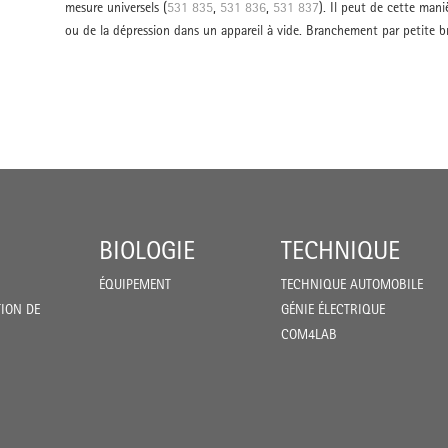
mesure universels (
531 835
,
531 836
,
531 837
). Il peut de cette maniè
ou de la dépression dans un appareil à vide. Branchement par petite b
BIOLOGIE
TECHNIQUE
ÉQUIPEMENT
TECHNIQUE AUTOMOBILE
ION DE
GÉNIE ÉLECTRIQUE
COM4LAB