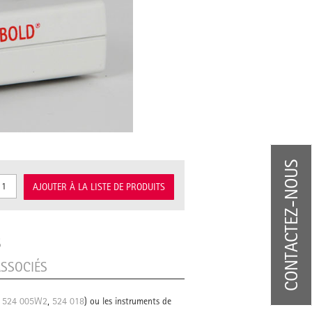
CONTACTEZ-NOUS
AJOUTER À LA LISTE DE PRODUITS
S
SSOCIÉS
,
524 005W2
,
524 018
) ou les instruments de